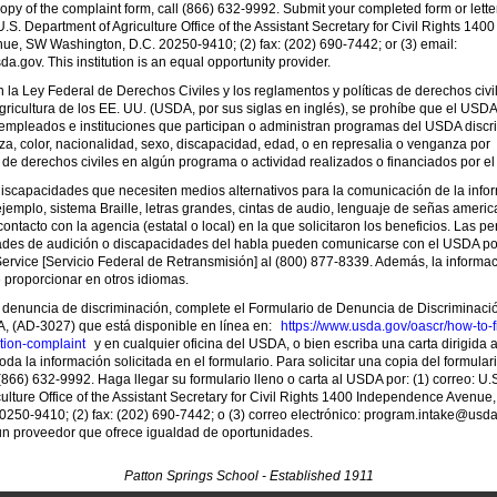
copy of the complaint form, call (866) 632-9992. Submit your completed form or lette
.S. Department of Agriculture Office of the Assistant Secretary for Civil Rights 1400
e, SW Washington, D.C. 20250-9410; (2) fax: (202) 690-7442; or (3) email:
.gov. This institution is an equal opportunity provider.
la Ley Federal de Derechos Civiles y los reglamentos y políticas de derechos civi
icultura de los EE. UU. (USDA, por sus siglas en inglés), se prohíbe que el USDA
, empleados e instituciones que participan o administran programas del USDA disc
za, color, nacionalidad, sexo, discapacidad, edad, o en represalia o venganza por
 de derechos civiles en algún programa o actividad realizados o financiados por e
iscapacidades que necesiten medios alternativos para la comunicación de la info
jemplo, sistema Braille, letras grandes, cintas de audio, lenguaje de señas america
ntacto con la agencia (estatal o local) en la que solicitaron los beneficios. Las p
ltades de audición o discapacidades del habla pueden comunicarse con el USDA p
ervice [Servicio Federal de Retransmisión] al (800) 877-8339. Además, la informac
proporcionar en otros idiomas.
 denuncia de discriminación, complete el Formulario de Denuncia de Discriminaci
 (AD-3027) que está disponible en línea en:
https://www.usda.gov/oascr/how-to-fi
tion-complaint
y en cualquier oficina del USDA, o bien escriba una carta dirigida
toda la información solicitada en el formulario. Para solicitar una copia del formular
(866) 632-9992. Haga llegar su formulario lleno o carta al USDA por: (1) correo: U.
ulture Office of the Assistant Secretary for Civil Rights 1400 Independence Avenue
250-9410; (2) fax: (202) 690-7442; o (3) correo electrónico: program.intake@usda
 un proveedor que ofrece igualdad de oportunidades.
Patton Springs School - Established 1911