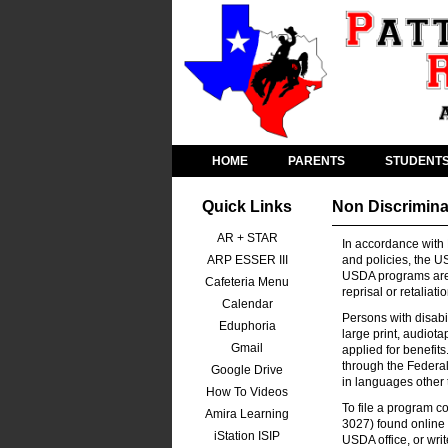
HOME
PARENTS
STUDENT
Quick Links
Non Discrimina
AR + STAR
In accordance with F
ARP ESSER III
and policies, the US
USDA programs are pr
Cafeteria Menu
reprisal or retaliat
Calendar
Persons with disabi
Eduphoria
large print, audiot
Gmail
applied for benefit
through the Federal
Google Drive
in languages other 
How To Videos
To file a program 
Amira Learning
3027) found online 
iStation ISIP
USDA office, or writ