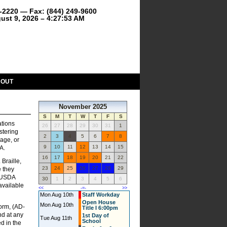
9-2220 — Fax: (844) 249-9600
ust 9, 2026 – 4:27:53 AM
BOUT
November 2025
S
M
T
W
T
F
S
ations
26
27
28
29
30
31
1
stering
2
3
4
5
6
7
8
 age, or
9
10
11
12
13
14
15
A.
16
17
18
19
20
21
22
Braille,
23
24
25
26
27
28
29
e they
t USDA
30
1
2
3
4
5
6
available
<<
-=-
>>
Mon Aug 10th
Staff Workday
Open House
Mon Aug 10th
orm, (AD-
Title I 6:00pm
nd at any
1st Day of
Tue Aug 11th
School
ed in the