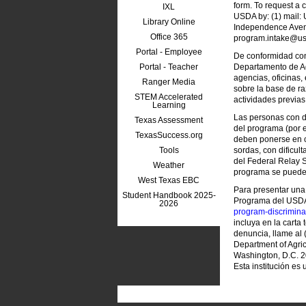
form. To request a 
IXL
USDA by: (1) mail: U
Library Online
Independence Avenu
Office 365
program.intake@usda
Portal - Employee
De conformidad con 
Portal - Teacher
Departamento de Agr
agencias, oficinas
Ranger Media
sobre la base de ra
STEM Accelerated
actividades previas
Learning
Las personas con d
Texas Assessment
del programa (por e
TexasSuccess.org
deben ponerse en co
Tools
sordas, con dificu
del Federal Relay S
Weather
programa se puede 
West Texas EBC
Para presentar una
Student Handbook 2025-
Programa del USDA,
2026
program-discrimina
incluya en la carta 
denuncia, llame al 
Department of Agric
Washington, D.C. 20
Esta institución es