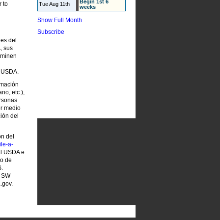
Begin 1st 6
r to
Tue Aug 11th
weeks
Show Full Month
Subscribe
les del
, sus
riminen
l USDA.
rmación
no, etc.),
ersonas
or medio
ión del
ón del
le-a-
 al USDA e
io de
S.
, SW
.gov.