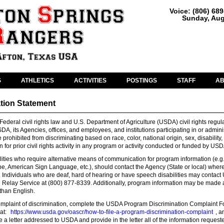
Voice: (806) 68
Sunday, Aug
S
ATHLETICS
ACTIVITIES
POSTINGS
STAFF
A
tion Statement
ederal civil rights law and U.S. Department of Agriculture (USDA) civil rights regul
DA, its Agencies, offices, and employees, and institutions participating in or admini
ohibited from discriminating based on race, color, national origin, sex, disability,
ion for prior civil rights activity in any program or activity conducted or funded by USD
lities who require alternative means of communication for program information (e.g. 
ape, American Sign Language, etc.), should contact the Agency (State or local) wher
s. Individuals who are deaf, hard of hearing or have speech disabilities may contac
 Relay Service at (800) 877-8339. Additionally, program information may be made 
than English.
complaint of discrimination, complete the USDA Program Discrimination Complaint F
at:
https://www.usda.gov/oascr/how-to-file-a-program-discrimination-complaint
, a
e a letter addressed to USDA and provide in the letter all of the information request